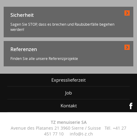
Sicherheit
Sagen Sie STOP, dass es brechen und Raubüberfälle begehen
werden!
Referenzen
Finden Sie alle unsere Referenzprojekte
Expresslieferzeit
Job
Kontakt
TZ menuiserie SA
Avenue des Platanes 21 3960 Sierre / Suisse Tél. +41 27
451 77 10 info@t-z.ch