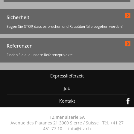
Sicherheit
Sagen Sie STOP, dass es brechen und Raubüberfälle begehen werden!
Referenzen
Finden Sie alle unsere Referenzprojekte
Expresslieferzeit
Job
Kontakt
TZ menuiserie SA
Avenue des Platanes 21 3960 Sierre / Suisse Tél. +41 27
451 77 10 info@t-z.ch